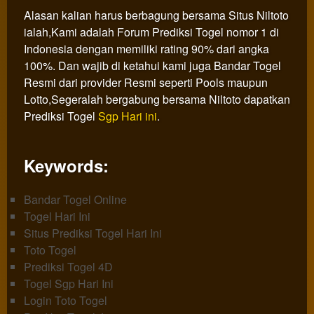
Alasan kalian harus berbagung bersama Situs Niltoto
ialah,Kami adalah Forum Prediksi Togel nomor 1 di
Indonesia dengan memiliki rating 90% dari angka
100%. Dan wajib di ketahui kami juga Bandar Togel
Resmi dari provider Resmi seperti Pools maupun
Lotto,Segeralah bergabung bersama Niltoto dapatkan
Prediksi Togel
Sgp Hari ini
.
Keywords:
Bandar Togel Online
Togel Hari Ini
Situs Prediksi Togel Hari Ini
Toto Togel
Prediksi Togel 4D
Togel Sgp Hari Ini
Login Toto Togel