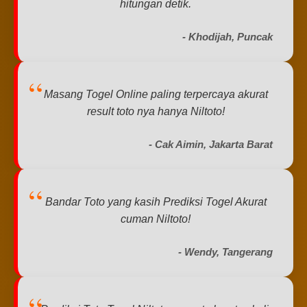
hitungan detik.
- Khodijah, Puncak
Masang Togel Online paling terpercaya akurat
result toto nya hanya Niltoto!
- Cak Aimin, Jakarta Barat
Bandar Toto yang kasih Prediksi Togel Akurat
cuman Niltoto!
- Wendy, Tangerang