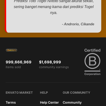
Prediksi Toto Togel Niltoto sangat akurat sekali,
sering banget menang karna dari prediksi Togel
nya.
- Androrio, Cikande
999,666,969
$1,698,999
items sold
community earnings
ENVATO MARKET
HELP
OUR COMMUNITY
Terms
Help Center
Community