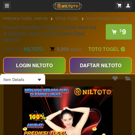
PREDIKSI TOGEL HARI INI
SITUS TOGEL
Forum Prediksi Togel Online Hari Ini & Bandar Situs Toto Resmi Dari Niltoto
Forum Prediksi Togel Online Hari Ini
9
$
& Bandar Situs Toto Resmi Dari
Niltoto
Seller By
NILTOTO
6,999
sales
TOTO TOGEL
LOGIN NILTOTO
DAFTAR NILTOTO
Item Details